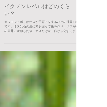
2022年7月21日
イクメンレベルはどのくら
い？
カワヨシノボリはオスが子育てをするハゼの仲間の魚
です。オスは石の裏に穴を掘って巣を作り、メスが石
の天井に産卵した後、オスだけが、卵がふ化するまで
の1ヶ月ほどの間、巣内に閉じこもり、卵を保護しま
す。 現在、カワヨシノボリのメスがどんなオスを好む
のか、またそのメスの好みはオスの...