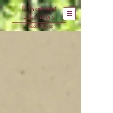
D.Takahashi
Laboratory
Kobe College