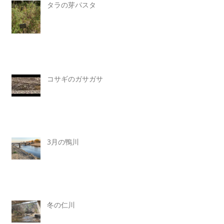
タラの芽パスタ
コサギのガサガサ
3月の鴨川
冬の仁川