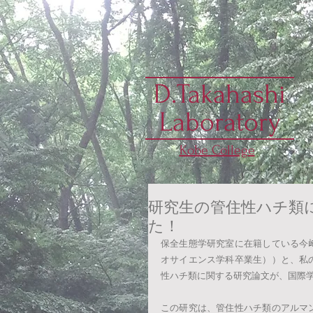
D.Takahashi
Laboratory
Kobe College
研究生の管住性ハチ類に
た！
保全生態学研究室に在籍している今
オサイエンス学科卒業生））と、私
性ハチ類に関する研究論文が、国際学術
この研究は、管住性ハチ類のアルマ