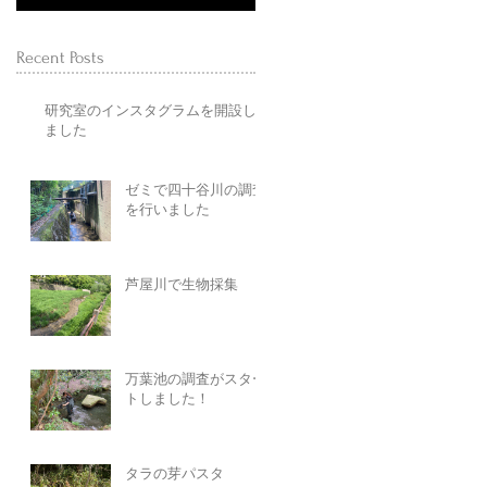
Recent Posts
研究室のインスタグラムを開設し
ました
ゼミで四十谷川の調査
を行いました
芦屋川で生物採集
万葉池の調査がスター
トしました！
タラの芽パスタ