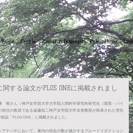
Home
Profile
Research Interests
Publications
Lec
関する論文がPLOS ONEに掲載されまし
﨑　惟さん（神戸女学院大学大学院人間科学研究科研究生（環境・バイ
の前任の教員である遠藤知二神戸女学院大学名誉教授が執筆された管住
誌「PLOS ONE」に掲載されました。
ンアナバチにおいて、巣内の幼虫の数が減少するブルードリダクション