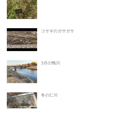
コサギのガサガサ
3月の鴨川
冬の仁川
ハチの巣をリリース