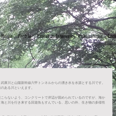
Home
Profile
Research Interests
Publications
Lec
、武庫川と山陽新幹線六甲トンネルからの湧き水を水源とする川です。
着のある川といえます。
起こらないよう、コンクリートで岸辺が固められているのですが、海か
く海と川を行き来する回遊魚もすんでいる、思いの外、生き物の多様性