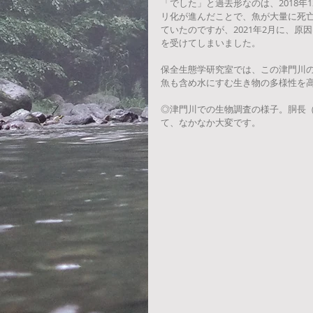
「でした」と過去形なのは、2018
リ化が進んだことで、魚が大量に死
ていたのですが、2021年2月に、
を受けてしまいました。
保全生態学研究室では、この津門川
魚も含め水にすむ生き物の多様性を
◎津門川での生物調査の様子。胴長
て、なかなか大変です。