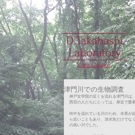
D.Takahashi
Laboratory
Kobe College
津門川での生物調査
神戸女学院の近くを流れる津門川は
西宮の人たちにとっては、身近で愛
街中を流れている川のため、水害が
ら近いこともあり、淡水魚だけでな
の高い川でした。