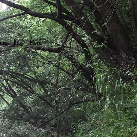
ture
Blog
More